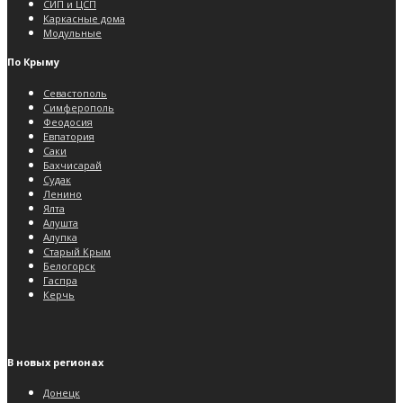
СИП и ЦСП
Каркасные дома
Модульные
По Крыму
Севастополь
Симферополь
Феодосия
Евпатория
Саки
Бахчисарай
Судак
Ленино
Ялта
Алушта
Алупка
Старый Крым
Белогорск
Гаспра
Керчь
В новых регионах
Донецк