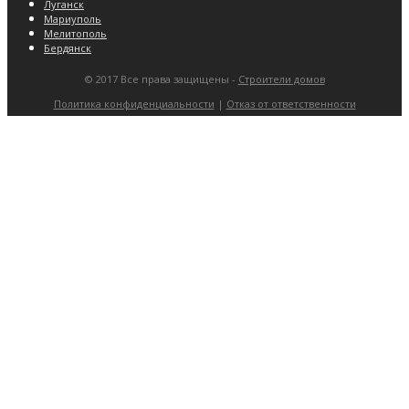
Луганск
Мариуполь
Мелитополь
Бердянск
© 2017 Все права защищены -
Строители домов
Политика конфиденциальности
|
Отказ от ответственности