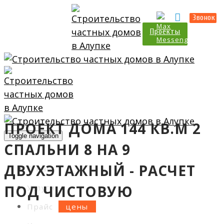
Прайс
Калькулятор
Звонок
Проекты
ПРОЕКТ ДОМА 144 КВ.М 2
Toggle navigation
СПАЛЬНИ 8 НА 9
ДВУХЭТАЖНЫЙ - РАСЧЕТ
О нас
ПОД ЧИСТОВУЮ
Услуги
Прайс