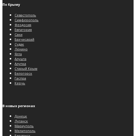
По Крыму
Севастополь
Симферополь
Феодосия
Евпатория
Саки
Бахчисарай
Судак
Ленино
Ялта
Алушта
Алупка
Старый Крым
Белогорск
Гаспра
Керчь
В новых регионах
Донецк
Луганск
Мариуполь
Мелитополь
Бердянск