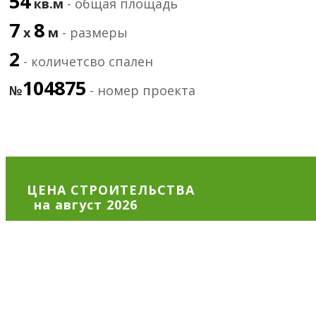
54
кв.м
- общая площадь
7
8
х
м
- размеры
2
- количетсво спален
104875
№
- номер проекта
ЦЕНА СТРОИТЕЛЬСТВА