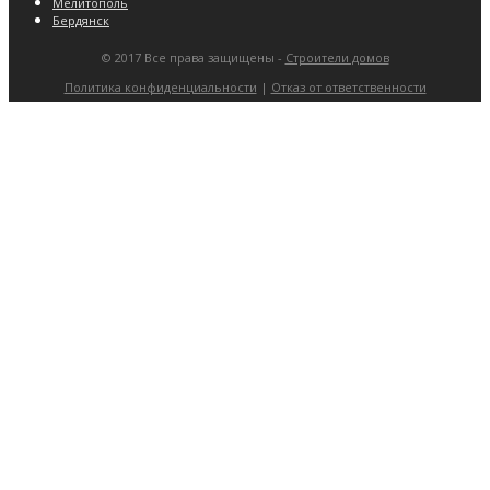
Мелитополь
Бердянск
© 2017 Все права защищены -
Строители домов
Политика конфиденциальности
|
Отказ от ответственности