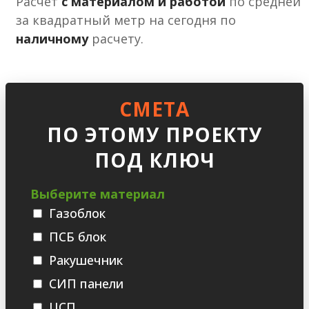
Расчет
с материалом и работой
по средней
за квадратный метр на сегодня по
наличному
расчету.
СМЕТА
ПО ЭТОМУ ПРОЕКТУ
ПОД КЛЮЧ
Выберите материал
Газоблок
ПСБ блок
Ракушечник
СИП панели
ЦСП