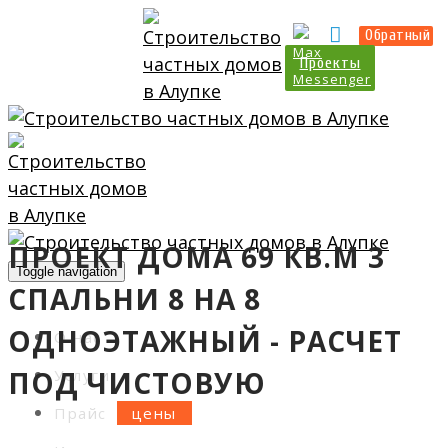
Прайс
Калькулятор
Обратный
Проекты
ПРОЕКТ ДОМА 69 КВ.М 3
Toggle navigation
СПАЛЬНИ 8 НА 8
ОДНОЭТАЖНЫЙ - РАСЧЕТ
О нас
ПОД ЧИСТОВУЮ
Услуги
Прайс