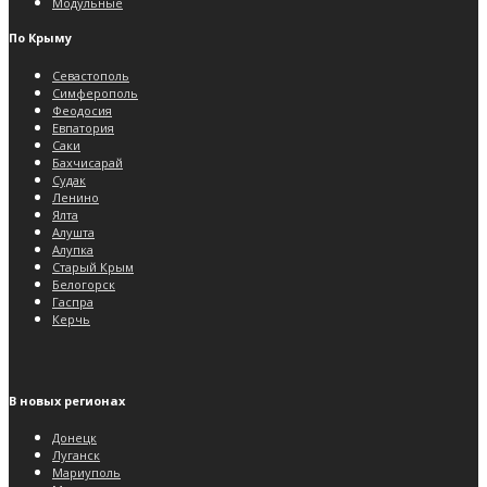
Модульные
По Крыму
Севастополь
Симферополь
Феодосия
Евпатория
Саки
Бахчисарай
Судак
Ленино
Ялта
Алушта
Алупка
Старый Крым
Белогорск
Гаспра
Керчь
В новых регионах
Донецк
Луганск
Мариуполь