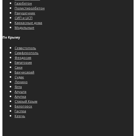
Газобетон
Полистиролбетон
Ракушечник
СИП и ЦСП
Каркасные дома
Модульные
По Крыму
Севастополь
Симферополь
Феодосия
Евпатория
Саки
Бахчисарай
Судак
Ленино
Ялта
Алушта
Алупка
Старый Крым
Белогорск
Гаспра
Керчь