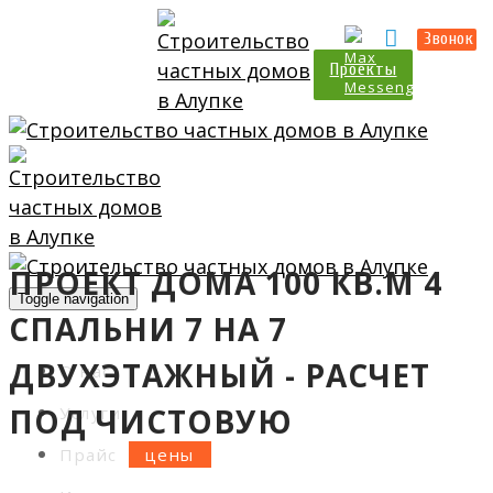
Прайс
Калькулятор
Звонок
Проекты
ПРОЕКТ ДОМА 100 КВ.М 4
Toggle navigation
СПАЛЬНИ 7 НА 7
ДВУХЭТАЖНЫЙ - РАСЧЕТ
О нас
ПОД ЧИСТОВУЮ
Услуги
Прайс