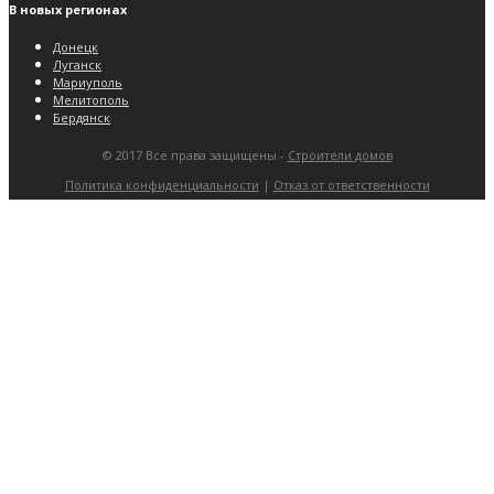
В новых регионах
Донецк
Луганск
Мариуполь
Мелитополь
Бердянск
© 2017 Все права защищены -
Строители домов
Политика конфиденциальности
|
Отказ от ответственности