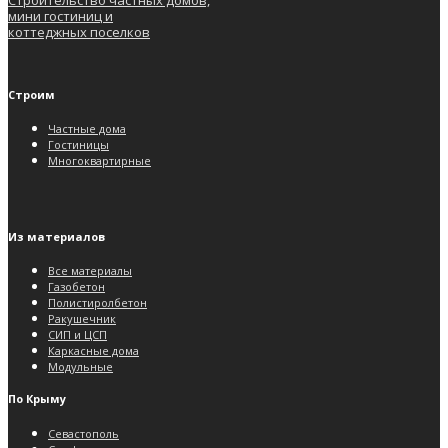
мини гостиниц и
коттеджных поселков
Строим
Частные дома
Гостиницы
Многоквартирные
Из материалов
Все материалы
Газобетон
Полистиролбетон
Ракушечник
СИП и ЦСП
Каркасные дома
Модульные
По Крыму
Севастополь