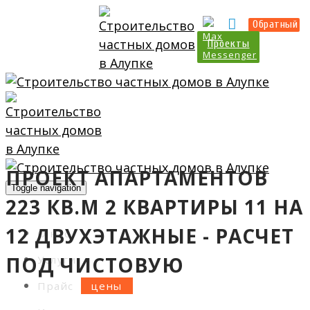
Прайс
Калькулятор
Обратный
Проекты
ПРОЕКТ АПАРТАМЕНТОВ
Toggle navigation
223 КВ.М 2 КВАРТИРЫ 11 НА
12 ДВУХЭТАЖНЫЕ - РАСЧЕТ
О нас
ПОД ЧИСТОВУЮ
Услуги
Прайс