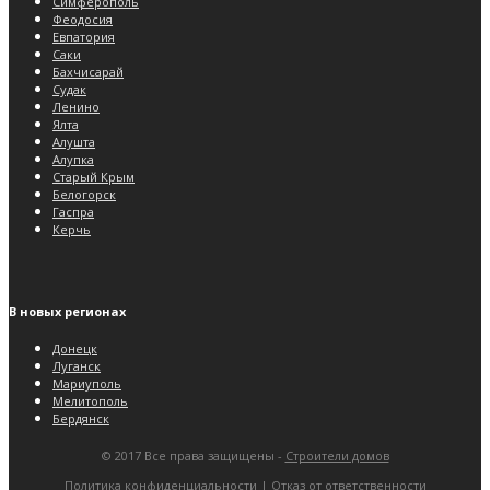
Симферополь
Феодосия
Евпатория
Саки
Бахчисарай
Судак
Ленино
Ялта
Алушта
Алупка
Старый Крым
Белогорск
Гаспра
Керчь
В новых регионах
Донецк
Луганск
Мариуполь
Мелитополь
Бердянск
© 2017 Все права защищены -
Строители домов
Политика конфиденциальности
|
Отказ от ответственности