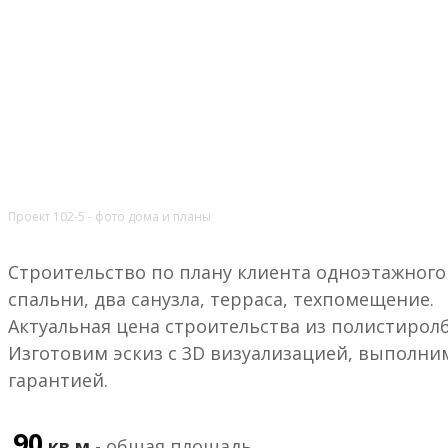
Проект 102-5 - фото дома и планы
Строительство по плану клиента одноэтажного до
спальни, два санузла, терраса, техпомещение.
Актуальная цена строительства из полистиролб
Изготовим эскиз с 3D визуализацией, выполни
гарантией.
90
кв.м
- общая площадь