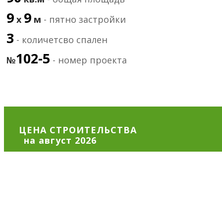
9
9
х
м
- пятно застройки
3
- количетсво спален
102-5
№
- номер проекта
ЦЕНА СТРОИТЕЛЬСТВА